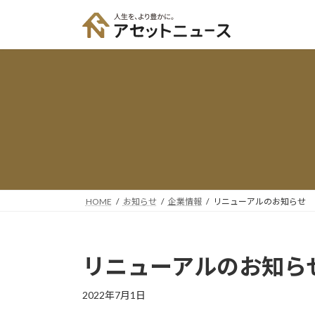
コ
ナ
ン
ビ
テ
ゲ
ン
ー
ツ
シ
へ
ョ
ス
ン
キ
に
ッ
移
プ
動
HOME
お知らせ
企業情報
リニューアルのお知らせ
リニューアルのお知ら
2022年7月1日